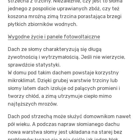
strzecha z trzciny. Niezależnie, czy jest to słoma
jednego z pospolicie uprawianych zbóż, czy też
koszona mroźną zimą trzcina porastająca brzegi
płytkich zbiorników wodnych.
Wygodne życie i panele fotowoltaiczne
Dach ze słomy charakteryzują się długą
żywotnością i wytrzymałością. Jeśli nie wierzycie,
sprawdźcie statystyki.
W domu pod takim dachem powstaje korzystny
mikroklimat. Dzięki grubej warstwie trzciny lub
słomy latem dach izoluje od palących promieni i
tworzy chłód, a zimą utrzymuje ciepło mimo
najtęższych mrozów.
Dach pod strzechą może służyć domownikom nawet
pół wieku. A podczas napraw słomianego dachu
nowa warstwa słomy jest układana na starej bez
problemów łącząc się z nią ściśle jak jeden blok