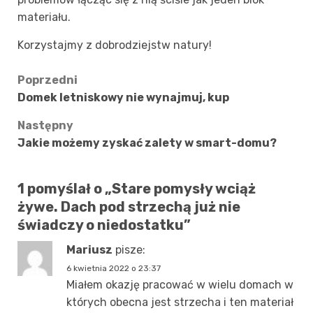
materiału.
Korzystajmy z dobrodziejstw natury!
Zobacz
Poprzedni
Domek letniskowy nie wynajmuj, kup
wpisy
Następny
Jakie możemy zyskać zalety w smart-domu?
1 pomyślał o „
Stare pomysły wciąż
żywe. Dach pod strzechą już nie
świadczy o niedostatku
”
Mariusz
pisze:
6 kwietnia 2022 o 23:37
Miałem okazję pracować w wielu domach w
których obecna jest strzecha i ten materiał