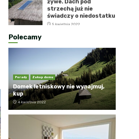
żywe. Dach pod
strzechą już nie
świadczy o niedostatku
5 kwietnia 2022
,
Polecamy
Porady
Zakup domu
Domek letniskowy nie wynajmuj,
kup
4 kwietnia 2022