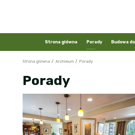
Przejdź
do
treści
Strona główna
Porady
Budowa d
Strona główna
Archiwum
Porady
Porady